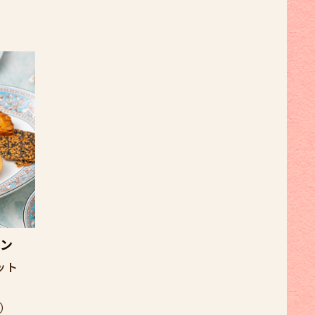
ン
ット
）